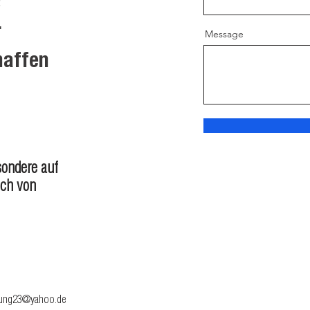
s
r
Message
haffen
ondere auf
uch von
hung23@yahoo.de