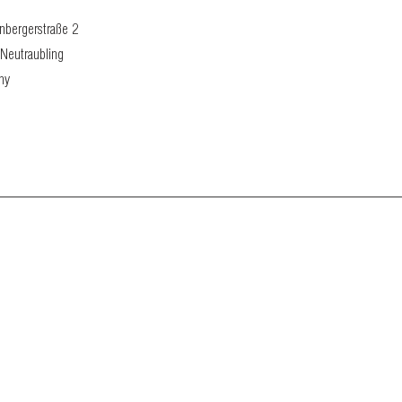
nbergerstraße 2
Neutraubling
ny