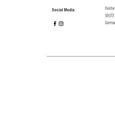
Reiche
Social Media
93073 
Germa